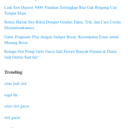
Link Slot Deposit 5000: Panduan Terlengkap Biar Gak Bingung Cari
Tempat Main
Bonus Harian Slot Bikin Dompet Gendut: Fakta, Trik, dan Cara Cerdas
Memanfaatkannya
Game Pragmatic Play dengan Jackpot Besar: Kesempatan Emas untuk
Menang Besar
Kenapa Slot Pinup Girls Gacor Jadi Favorit Banyak Pemain di Dunia
Judi Online Saat Ini?
Trending
situs judi slot
togel hk
situs slot gacor
slot gacor