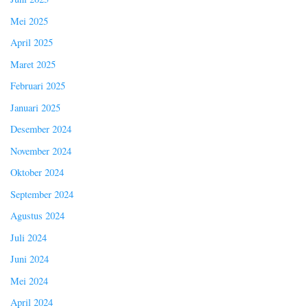
Mei 2025
April 2025
Maret 2025
Februari 2025
Januari 2025
Desember 2024
November 2024
Oktober 2024
September 2024
Agustus 2024
Juli 2024
Juni 2024
Mei 2024
April 2024