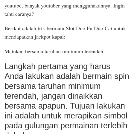
youtube, banyak youtuber yang menggunakannya. Ingin
tahu caranya?
Berikut adalah trik bermain Slot Duo Fu Duo Cai untuk
mendapatkan jackpot kapal:
Mainkan bersama taruhan minimum terendah
Langkah pertama yang harus
Anda lakukan adalah bermain spin
bersama taruhan minimum
terendah, jangan dinaikkan
bersama apapun. Tujuan lakukan
ini adalah untuk merapikan simbol
pada gulungan permainan terlebih