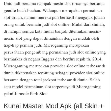
Untu kali pertama nampak mesin slot tiruannya bersama
gendre buah-buahan. Walaupun merupakan permainan
slot tiruan, namun mereka pun berhasil mengajak jutaan
orang untuk bermain judi slot online. Mulai dari sinilah,
di hampir semua kota mulai banyak ditemukan mesin-
mesin slot yang dapat dimainkan dengan mudah oleh
tiap-tiap pemain judi. Microgaming merupakan
perusahaan pengembang permainan judi slot online yang
bermarkas di negara Inggris dan berdiri sejak th. 2014.
Microgaming merupakan provider slot online terbesar di
dunia dikarenakan terhitung sebagai provider slot online
bersama dengan total jackpot terbesar di dunia. Salah
satu model permainan slot terpercaya di Microgaming
yakni Jurassic Park Slot.
Kunai Master Mod Apk (all Skin +