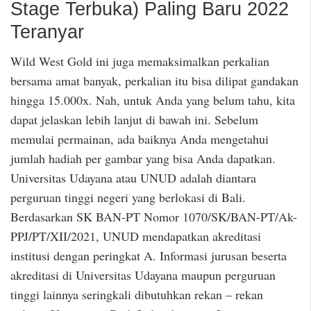
Stage Terbuka) Paling Baru 2022
Teranyar
Wild West Gold ini juga memaksimalkan perkalian
bersama amat banyak, perkalian itu bisa dilipat gandakan
hingga 15.000x. Nah, untuk Anda yang belum tahu, kita
dapat jelaskan lebih lanjut di bawah ini. Sebelum
memulai permainan, ada baiknya Anda mengetahui
jumlah hadiah per gambar yang bisa Anda dapatkan.
Universitas Udayana atau UNUD adalah diantara
perguruan tinggi negeri yang berlokasi di Bali.
Berdasarkan SK BAN-PT Nomor 1070/SK/BAN-PT/Ak-
PPJ/PT/XII/2021, UNUD mendapatkan akreditasi
institusi dengan peringkat A. Informasi jurusan beserta
akreditasi di Universitas Udayana maupun perguruan
tinggi lainnya seringkali dibutuhkan rekan – rekan