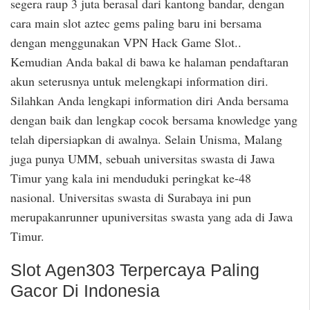
segera raup 3 juta berasal dari kantong bandar, dengan
cara main slot aztec gems paling baru ini bersama
dengan menggunakan VPN Hack Game Slot..
Kemudian Anda bakal di bawa ke halaman pendaftaran
akun seterusnya untuk melengkapi information diri.
Silahkan Anda lengkapi information diri Anda bersama
dengan baik dan lengkap cocok bersama knowledge yang
telah dipersiapkan di awalnya. Selain Unisma, Malang
juga punya UMM, sebuah universitas swasta di Jawa
Timur yang kala ini menduduki peringkat ke-48
nasional. Universitas swasta di Surabaya ini pun
merupakanrunner upuniversitas swasta yang ada di Jawa
Timur.
Slot Agen303 Terpercaya Paling
Gacor Di Indonesia