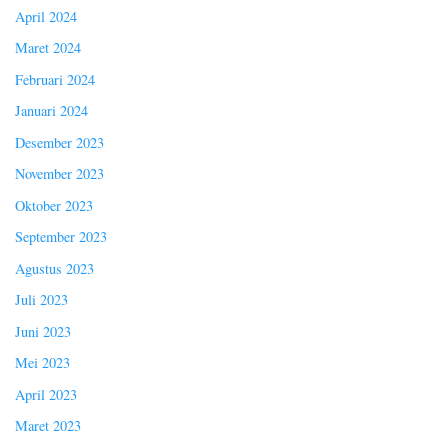
April 2024
Maret 2024
Februari 2024
Januari 2024
Desember 2023
November 2023
Oktober 2023
September 2023
Agustus 2023
Juli 2023
Juni 2023
Mei 2023
April 2023
Maret 2023