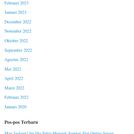
Februari 2023
Januari 2023
Desember 2022
November 2022
Oktober 2022
September 2022
Agustus 2022
Mei 2022
April 2022
Maret 2022
Februari 2022
Januari 2020
Pos-pos Terbaru
Mau Jackpot? Ini Dia Fakta Menarik Seputar Slot Online Server