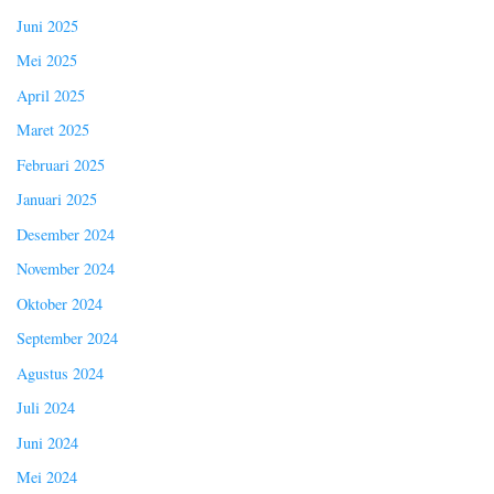
Juni 2025
Mei 2025
April 2025
Maret 2025
Februari 2025
Januari 2025
Desember 2024
November 2024
Oktober 2024
September 2024
Agustus 2024
Juli 2024
Juni 2024
Mei 2024