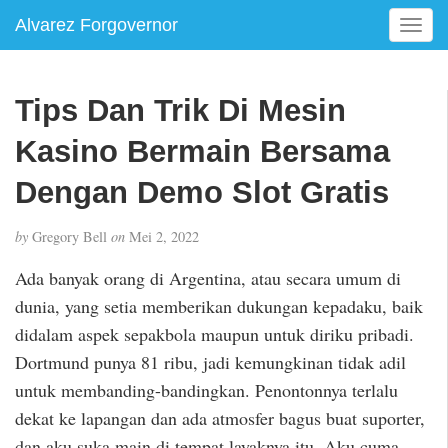
Alvarez Forgovernor
T
o
g
g
Tips Dan Trik Di Mesin
l
e
Kasino Bermain Bersama
n
a
Dengan Demo Slot Gratis
v
i
by
Gregory Bell
on
Mei 2, 2022
g
a
Ada banyak orang di Argentina, atau secara umum di
t
dunia, yang setia memberikan dukungan kepadaku, baik
i
didalam aspek sepakbola maupun untuk diriku pribadi.
o
n
Dortmund punya 81 ribu, jadi kemungkinan tidak adil
untuk membanding-bandingkan. Penontonnya terlalu
dekat ke lapangan dan ada atmosfer bagus buat suporter,
dan aku suka main di tempat layaknya itu. Aku cuma