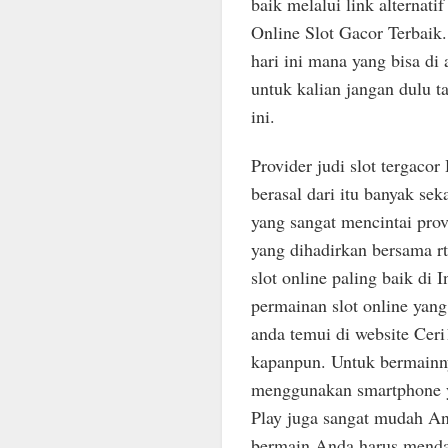
baik melalui link alternat
Online Slot Gacor Terbaik.
hari ini mana yang bisa di
untuk kalian jangan dulu t
ini.
Provider judi slot tergaco
berasal dari itu banyak se
yang sangat mencintai prov
yang dihadirkan bersama rt
slot online paling baik di
permainan slot online yang
anda temui di website Ceri
kapanpun. Untuk bermainny
menggunakan smartphone y
Play juga sangat mudah An
bermain Anda harus mendaf