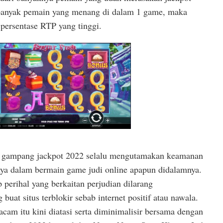
 banyak pemain yang menang di dalam 1 game, maka
 persentase RTP yang tinggi.
cor gampang jackpot 2022 selalu mengutamakan keamanan
a dalam bermain game judi online apapun didalamnya.
p perihal yang berkaitan perjudian dilarang
 buat situs terblokir sebab internet positif atau nawala.
cam itu kini diatasi serta diminimalisir bersama dengan