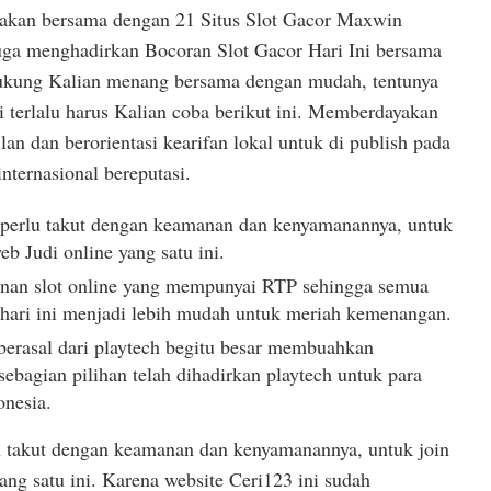
nakan bersama dengan 21 Situs Slot Gacor Maxwin
a menghadirkan Bocoran Slot Gacor Hari Ini bersama
dukung Kalian menang bersama dengan mudah, tentunya
 terlalu harus Kalian coba berikut ini. Memberdayakan
lan dan berorientasi kearifan lokal untuk di publish pada
internasional bereputasi.
 perlu takut dengan keamanan dan kenyamanannya, untuk
b Judi online yang satu ini.
ainan slot online yang mempunyai RTP sehingga semua
 hari ini menjadi lebih mudah untuk meriah kemenangan.
erasal dari playtech begitu besar membuahkan
ebagian pilihan telah dihadirkan playtech untuk para
onesia.
 takut dengan keamanan dan kenyamanannya, untuk join
yang satu ini. Karena website Ceri123 ini sudah