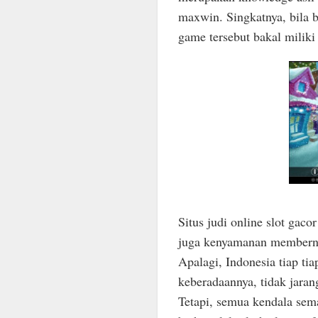
maxwin. Singkatnya, bila
game tersebut bakal miliki
Situs judi online slot ga
juga kenyamanan memberny
Apalagi, Indonesia tiap tia
keberadaannya, tidak jarang
Tetapi, semua kendala sema