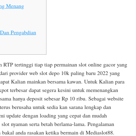
ang Menang
n Dan Pengabdian
RTP tertinggi tiap tiap permainan slot online gacor yang
 dari provider web slot depo 10k paling baru 2022 yang
 dapat Kalian mainkan bersama kawan. Untuk Kalian para
ckpot terbesar dapat segera kesini untuk memenangkan
rsama hanya deposit sebesar Rp 10 ribu. Sebagai website
a terus berusaha untuk sedia kan sarana lengkap dan
ami update dengan loading yang cepat dan mudah
 slot nyaman serta betah berlama-lama. Pengalaman
 bakal anda rasakan ketika bermain di Mediaslot88.