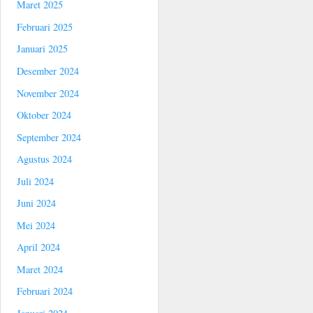
Maret 2025
Februari 2025
Januari 2025
Desember 2024
November 2024
Oktober 2024
September 2024
Agustus 2024
Juli 2024
Juni 2024
Mei 2024
April 2024
Maret 2024
Februari 2024