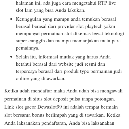
halaman ini, ada juga cara mengetahui RTP live
slot lain yang bisa Anda lakukan.
Keunggulan yang mampu anda temukan berasal
berasal berasal dari provider slot playtech yakni
mempunyai permainan slot dikemas lewat teknologi
super canggih dan mampu memanjakan mata para
pemainnya.
Selain itu, informasi mutlak yang harus Anda
ketahui berasal dari website judi resmi dan
terpercaya berasal dari produk type permainan judi
online yang ditawarkan.
Ketika udah mendaftar maka Anda udah bisa mengawali
permainan di situs slot deposit pulsa tanpa potongan.
Link slot gacor Dewaslot99 ini adalah tempat bermain
slot bersama bonus berlimpah yang di tawarkan. Ketika
Anda laksanakan pendaftaran, Anda bisa laksanakan