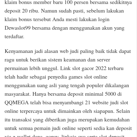
klaim bonus member baru 100 persen bersama sedikitnya
deposit 20 ribu. Namun sudah pasti, sebelum lakukan
klaim bonus tersebut Anda mesti lakukan login
Dewaslot99 bersama dengan menggunakan akun yang
terdaftar.
Kenyamanan jadi alasan web judi paling baik tidak dapat
ragu untuk berikan sistem keamanan dan server
permainan lebih unggul. Link slot gacor 2022 terbaru
telah hadir sebagai penyedia games slot online
menggunakan uang asli yang tengah populer dikalangan
masyarakat. Hanya bersama deposit minimal 5000 di
QQMEGA telah bisa menyambangi 21 website judi slot
online terpercaya untuk dimainkan oleh siapapun. Selain
itu transaksi yang diberikan juga merupakan kemudahan
untuk semua pemain judi online seperti sedia kan deposit
via e-wallet dana, gopay, linkaja ovo serta slot deposit