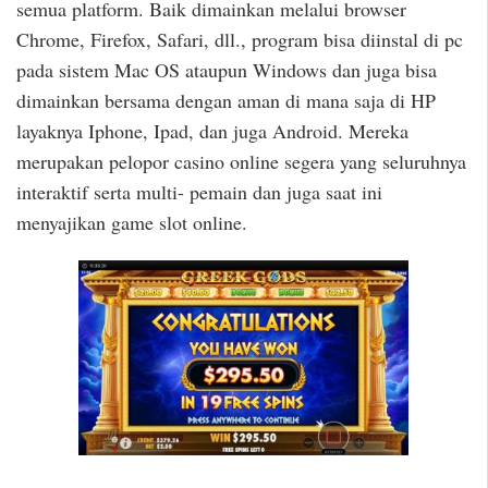
semua platform. Baik dimainkan melalui browser
Chrome, Firefox, Safari, dll., program bisa diinstal di pc
pada sistem Mac OS ataupun Windows dan juga bisa
dimainkan bersama dengan aman di mana saja di HP
layaknya Iphone, Ipad, dan juga Android. Mereka
merupakan pelopor casino online segera yang seluruhnya
interaktif serta multi- pemain dan juga saat ini
menyajikan game slot online.