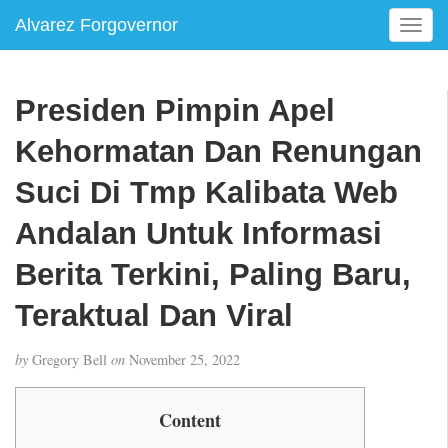
Alvarez Forgovernor
T
o
g
g
Presiden Pimpin Apel
l
e
Kehormatan Dan Renungan
n
a
Suci Di Tmp Kalibata Web
v
Andalan Untuk Informasi
i
g
Berita Terkini, Paling Baru,
a
t
Teraktual Dan Viral
i
o
n
by
Gregory Bell
on
November 25, 2022
Content