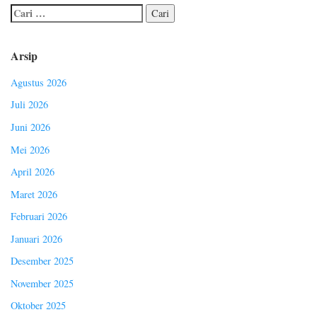
Arsip
Agustus 2026
Juli 2026
Juni 2026
Mei 2026
April 2026
Maret 2026
Februari 2026
Januari 2026
Desember 2025
November 2025
Oktober 2025