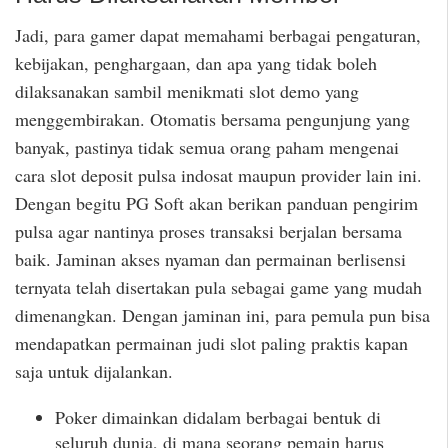
Jadi, para gamer dapat memahami berbagai pengaturan,
kebijakan, penghargaan, dan apa yang tidak boleh
dilaksanakan sambil menikmati slot demo yang
menggembirakan. Otomatis bersama pengunjung yang
banyak, pastinya tidak semua orang paham mengenai
cara slot deposit pulsa indosat maupun provider lain ini.
Dengan begitu PG Soft akan berikan panduan pengirim
pulsa agar nantinya proses transaksi berjalan bersama
baik. Jaminan akses nyaman dan permainan berlisensi
ternyata telah disertakan pula sebagai game yang mudah
dimenangkan. Dengan jaminan ini, para pemula pun bisa
mendapatkan permainan judi slot paling praktis kapan
saja untuk dijalankan.
Poker dimainkan didalam berbagai bentuk di
seluruh dunia, di mana seorang pemain harus