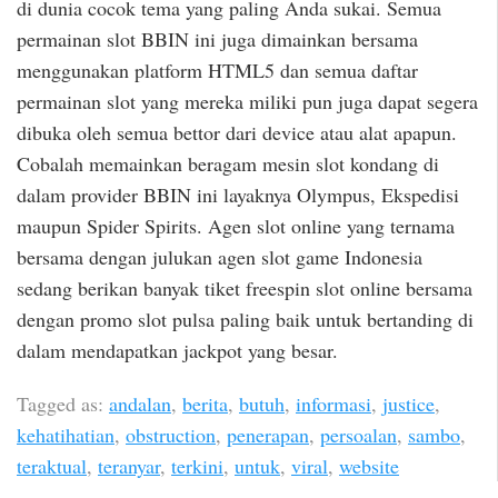
di dunia cocok tema yang paling Anda sukai. Semua
permainan slot BBIN ini juga dimainkan bersama
menggunakan platform HTML5 dan semua daftar
permainan slot yang mereka miliki pun juga dapat segera
dibuka oleh semua bettor dari device atau alat apapun.
Cobalah memainkan beragam mesin slot kondang di
dalam provider BBIN ini layaknya Olympus, Ekspedisi
maupun Spider Spirits. Agen slot online yang ternama
bersama dengan julukan agen slot game Indonesia
sedang berikan banyak tiket freespin slot online bersama
dengan promo slot pulsa paling baik untuk bertanding di
dalam mendapatkan jackpot yang besar.
Tagged as:
andalan
,
berita
,
butuh
,
informasi
,
justice
,
kehatihatian
,
obstruction
,
penerapan
,
persoalan
,
sambo
,
teraktual
,
teranyar
,
terkini
,
untuk
,
viral
,
website