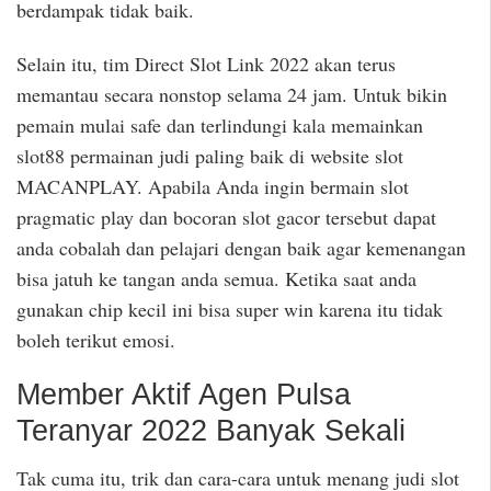
berdampak tidak baik.
Selain itu, tim Direct Slot Link 2022 akan terus
memantau secara nonstop selama 24 jam. Untuk bikin
pemain mulai safe dan terlindungi kala memainkan
slot88 permainan judi paling baik di website slot
MACANPLAY. Apabila Anda ingin bermain slot
pragmatic play dan bocoran slot gacor tersebut dapat
anda cobalah dan pelajari dengan baik agar kemenangan
bisa jatuh ke tangan anda semua. Ketika saat anda
gunakan chip kecil ini bisa super win karena itu tidak
boleh terikut emosi.
Member Aktif Agen Pulsa
Teranyar 2022 Banyak Sekali
Tak cuma itu, trik dan cara-cara untuk menang judi slot