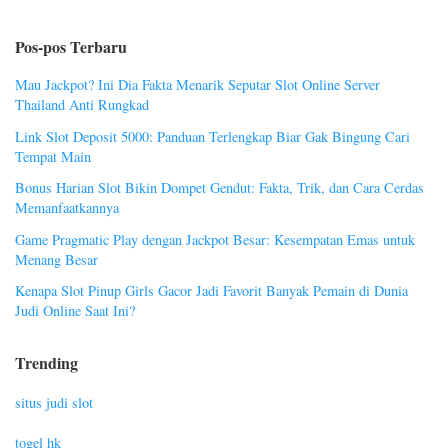
Pos-pos Terbaru
Mau Jackpot? Ini Dia Fakta Menarik Seputar Slot Online Server
Thailand Anti Rungkad
Link Slot Deposit 5000: Panduan Terlengkap Biar Gak Bingung Cari
Tempat Main
Bonus Harian Slot Bikin Dompet Gendut: Fakta, Trik, dan Cara Cerdas
Memanfaatkannya
Game Pragmatic Play dengan Jackpot Besar: Kesempatan Emas untuk
Menang Besar
Kenapa Slot Pinup Girls Gacor Jadi Favorit Banyak Pemain di Dunia
Judi Online Saat Ini?
Trending
situs judi slot
togel hk