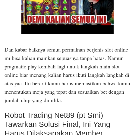
Dan kabar baiknya semua permainan berjenis slot online
ini bisa kalian mainkan sepuasnya tanpa batas. Namun
pragmatic play kembali lagi untuk langkah main slot
online biar menang kalian harus ikuti langkah langkah di
atas yaa. Itu berarti kamu harus memastikan bahwa kamu
menentukan meja yang tepat dan sesuaikan bet dengan
jumlah chip yang dimiliki.
Robot Trading Net89 (pt Smi)
Tawarkan Solusi Final, Ini Yang
Harus Dilaksanakan Member