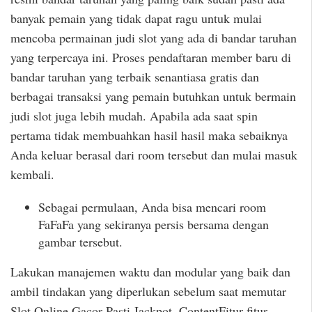
banyak pemain yang tidak dapat ragu untuk mulai
mencoba permainan judi slot yang ada di bandar taruhan
yang terpercaya ini. Proses pendaftaran member baru di
bandar taruhan yang terbaik senantiasa gratis dan
berbagai transaksi yang pemain butuhkan untuk bermain
judi slot juga lebih mudah. Apabila ada saat spin
pertama tidak membuahkan hasil hasil maka sebaiknya
Anda keluar berasal dari room tersebut dan mulai masuk
kembali.
Sebagai permulaan, Anda bisa mencari room
FaFaFa yang sekiranya persis bersama dengan
gambar tersebut.
Lakukan manajemen waktu dan modular yang baik dan
ambil tindakan yang diperlukan sebelum saat memutar
Slot Online Gacor Pasti Jackpot. ContentFitur-fitur