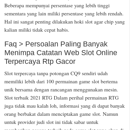
Beberapa mempunyai persentase yang lebih tinggi
sementara yang lain miliki persentase yang lebih rendah.
Hal ini sangat penting dilakukan hoki slot agar chip yang
kalian miliki tidak cepat habis.
Faq > Persoalan Paling Banyak
Menimpa Catatan Web Slot Online
Terpercaya Rtp Gacor
Slot terpercaya tanpa potongan CQ9 sendiri udah
memiliki lebih dari 100 permainan game slot bertema
unik bersama dengan rancangan menggunakan mesin.
Slot terbaik 2021 RTG Dalam perihal permainan RTG
juga tidak mau kalah loh, informasi yang di dapat banyak
orang berbakat dalam menciptakan game slot. Namun
untuk provider judi slot ini tidak sabar untuk
memberikan pesona terbaik pada game slot yang akan di