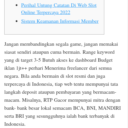
Perihal Untung Catatan Di Web Slot
Online Terpercaya 2022
Sistem Keamanan Informasi Member
Jangan membandingkan segala game, jangan memakai
siasat sendiri ataupun cuma bermain. Range keyword
yang di target 3-5 Butuh akses ke dashboard Budget
iklan 1jt++ perhari Menerima freelancer dari semua
negara. Bila anda bermain di slot resmi dan juga
terpercaya di Indonesia, tiap web tentu mempunyai tata
langkah deposit ataupun pembayaran yang bermacam-
macam. Misalnya, RTP Gacor mempunyai mitra dengan
bank- bank besar lokal semacam BCA, BNI, MANDIRI
serta BRI yang sesungguhnya ialah bank terbanyak di
Indonesia.