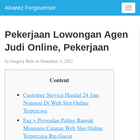
Alvarez Forgovernor
T
o
g
g
Pekerjaan Lowongan Agen
l
e
Judi Online, Pekerjaan
n
a
by
Gregory Bell
on
November 3, 2022
v
i
g
Content
a
t
Customer Service Handal 24 Jam
i
Nonstop Di Web Slot Online
o
Terpercaya
n
Faq > Persoalan Paling Banyak
Menimpa Catatan Web Slot Online
Terpercaya Rtp Gacor