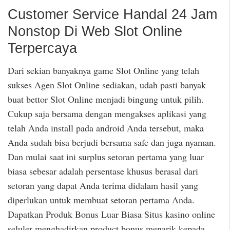
Customer Service Handal 24 Jam
Nonstop Di Web Slot Online
Terpercaya
Dari sekian banyaknya game Slot Online yang telah
sukses Agen Slot Online sediakan, udah pasti banyak
buat bettor Slot Online menjadi bingung untuk pilih.
Cukup saja bersama dengan mengakses aplikasi yang
telah Anda install pada android Anda tersebut, maka
Anda sudah bisa berjudi bersama safe dan juga nyaman.
Dan mulai saat ini surplus setoran pertama yang luar
biasa sebesar adalah persentase khusus berasal dari
setoran yang dapat Anda terima didalam hasil yang
diperlukan untuk membuat setoran pertama Anda.
Dapatkan Produk Bonus Luar Biasa Situs kasino online
seluler menghadirkan product bonus menarik kepada