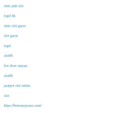
situs judi slot
togel hk
situs slot gacor
slot gacor
togel
slot88
live draw macau
slot88
jackpot slot online
slot
https://boweneyecare.com/