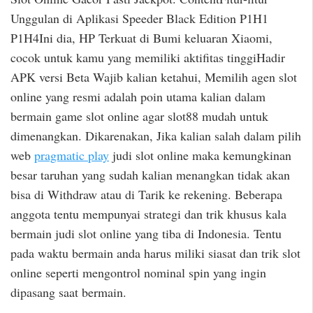
Unggulan di Aplikasi Speeder Black Edition P1H1
P1H4Ini dia, HP Terkuat di Bumi keluaran Xiaomi,
cocok untuk kamu yang memiliki aktifitas tinggiHadir
APK versi Beta Wajib kalian ketahui, Memilih agen slot
online yang resmi adalah poin utama kalian dalam
bermain game slot online agar slot88 mudah untuk
dimenangkan. Dikarenakan, Jika kalian salah dalam pilih
web
pragmatic play
judi slot online maka kemungkinan
besar taruhan yang sudah kalian menangkan tidak akan
bisa di Withdraw atau di Tarik ke rekening. Beberapa
anggota tentu mempunyai strategi dan trik khusus kala
bermain judi slot online yang tiba di Indonesia. Tentu
pada waktu bermain anda harus miliki siasat dan trik slot
online seperti mengontrol nominal spin yang ingin
dipasang saat bermain.