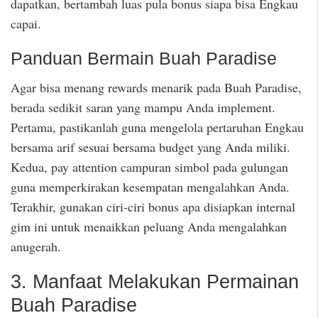
dapatkan, bertambah luas pula bonus siapa bisa Engkau
capai.
Panduan Bermain Buah Paradise
Agar bisa menang rewards menarik pada Buah Paradise,
berada sedikit saran yang mampu Anda implement.
Pertama, pastikanlah guna mengelola pertaruhan Engkau
bersama arif sesuai bersama budget yang Anda miliki.
Kedua, pay attention campuran simbol pada gulungan
guna memperkirakan kesempatan mengalahkan Anda.
Terakhir, gunakan ciri-ciri bonus apa disiapkan internal
gim ini untuk menaikkan peluang Anda mengalahkan
anugerah.
3. Manfaat Melakukan Permainan
Buah Paradise