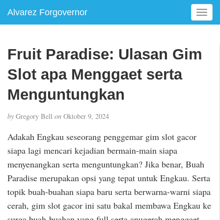
Alvarez Forgovernor
T
o
g
g
Fruit Paradise: Ulasan Gim
l
e
Slot apa Menggaet serta
n
a
Menguntungkan
v
i
by
Gregory Bell
on
Oktober 9, 2024
g
a
Adakah Engkau seseorang penggemar gim slot gacor
t
siapa lagi mencari kejadian bermain-main siapa
i
menyenangkan serta menguntungkan? Jika benar, Buah
o
n
Paradise merupakan opsi yang tepat untuk Engkau. Serta
topik buah-buahan siapa baru serta berwarna-warni siapa
cerah, gim slot gacor ini satu bakal membawa Engkau ke
surga buah-buahan yang full serta anugerah menggaet.