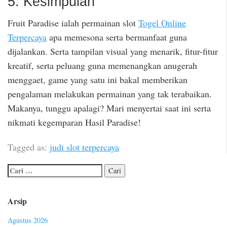
5. Kesimpulan
Fruit Paradise ialah permainan slot
Togel Online
Terpercaya
apa memesona serta bermanfaat guna
dijalankan. Serta tampilan visual yang menarik, fitur-fitur
kreatif, serta peluang guna memenangkan anugerah
menggaet, game yang satu ini bakal memberikan
pengalaman melakukan permainan yang tak terabaikan.
Makanya, tunggu apalagi? Mari menyertai saat ini serta
nikmati kegemparan Hasil Paradise!
Tagged as:
judi slot terpercaya
Arsip
Agustus 2026