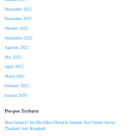
Desember 2022
November 2022
Oktober 2022
September 2022
Agustus 2022
Mei 2022
April 2022
Maret 2022
Februari 2022
Januari 2020
Pos-pos Terbaru
Mau Jackpot? Ini Dia Fakta Menarik Seputar Slot Online Server
Thailand Anti Rungkad