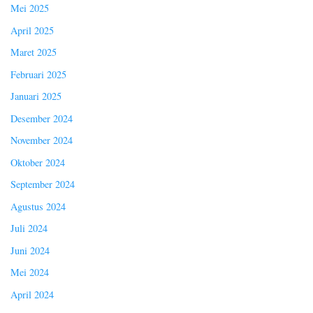
Mei 2025
April 2025
Maret 2025
Februari 2025
Januari 2025
Desember 2024
November 2024
Oktober 2024
September 2024
Agustus 2024
Juli 2024
Juni 2024
Mei 2024
April 2024