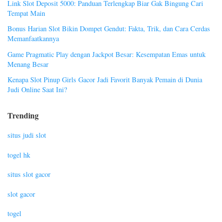
Link Slot Deposit 5000: Panduan Terlengkap Biar Gak Bingung Cari
Tempat Main
Bonus Harian Slot Bikin Dompet Gendut: Fakta, Trik, dan Cara Cerdas
Memanfaatkannya
Game Pragmatic Play dengan Jackpot Besar: Kesempatan Emas untuk
Menang Besar
Kenapa Slot Pinup Girls Gacor Jadi Favorit Banyak Pemain di Dunia
Judi Online Saat Ini?
Trending
situs judi slot
togel hk
situs slot gacor
slot gacor
togel