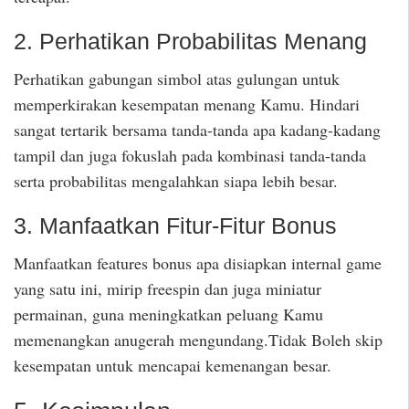
2. Perhatikan Probabilitas Menang
Perhatikan gabungan simbol atas gulungan untuk
memperkirakan kesempatan menang Kamu. Hindari
sangat tertarik bersama tanda-tanda apa kadang-kadang
tampil dan juga fokuslah pada kombinasi tanda-tanda
serta probabilitas mengalahkan siapa lebih besar.
3. Manfaatkan Fitur-Fitur Bonus
Manfaatkan features bonus apa disiapkan internal game
yang satu ini, mirip freespin dan juga miniatur
permainan, guna meningkatkan peluang Kamu
memenangkan anugerah mengundang.Tidak Boleh skip
kesempatan untuk mencapai kemenangan besar.