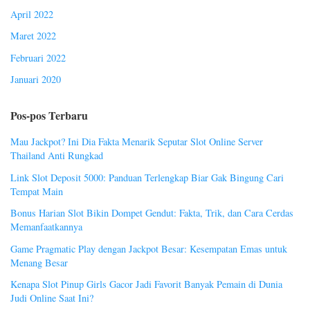
April 2022
Maret 2022
Februari 2022
Januari 2020
Pos-pos Terbaru
Mau Jackpot? Ini Dia Fakta Menarik Seputar Slot Online Server
Thailand Anti Rungkad
Link Slot Deposit 5000: Panduan Terlengkap Biar Gak Bingung Cari
Tempat Main
Bonus Harian Slot Bikin Dompet Gendut: Fakta, Trik, dan Cara Cerdas
Memanfaatkannya
Game Pragmatic Play dengan Jackpot Besar: Kesempatan Emas untuk
Menang Besar
Kenapa Slot Pinup Girls Gacor Jadi Favorit Banyak Pemain di Dunia
Judi Online Saat Ini?