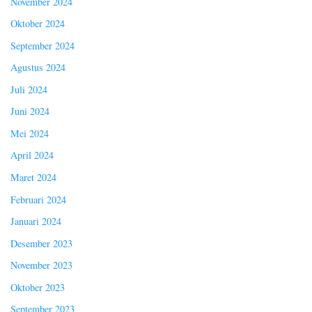
November 2024
Oktober 2024
September 2024
Agustus 2024
Juli 2024
Juni 2024
Mei 2024
April 2024
Maret 2024
Februari 2024
Januari 2024
Desember 2023
November 2023
Oktober 2023
September 2023