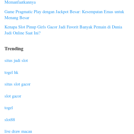
Memanfaatkannya
Game Pragmatic Play dengan Jackpot Besar: Kesempatan Emas untuk
Menang Besar
Kenapa Slot Pinup Girls Gacor Jadi Favorit Banyak Pemain di Dunia
Judi Online Saat Ini?
Trending
situs judi slot
togel hk
situs slot gacor
slot gacor
togel
slot88
live draw macau