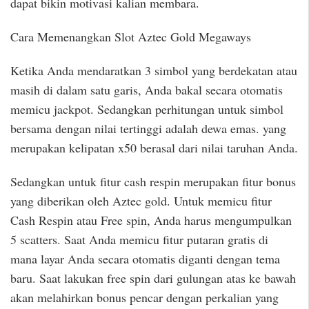
dapat bikin motivasi kalian membara.
Cara Memenangkan Slot Aztec Gold Megaways
Ketika Anda mendaratkan 3 simbol yang berdekatan atau
masih di dalam satu garis, Anda bakal secara otomatis
memicu jackpot. Sedangkan perhitungan untuk simbol
bersama dengan nilai tertinggi adalah dewa emas. yang
merupakan kelipatan x50 berasal dari nilai taruhan Anda.
Sedangkan untuk fitur cash respin merupakan fitur bonus
yang diberikan oleh Aztec gold. Untuk memicu fitur
Cash Respin atau Free spin, Anda harus mengumpulkan
5 scatters. Saat Anda memicu fitur putaran gratis di
mana layar Anda secara otomatis diganti dengan tema
baru. Saat lakukan free spin dari gulungan atas ke bawah
akan melahirkan bonus pencar dengan perkalian yang