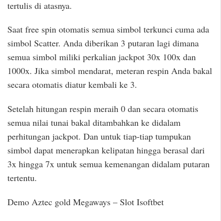
tertulis di atasnya.
Saat free spin otomatis semua simbol terkunci cuma ada
simbol Scatter. Anda diberikan 3 putaran lagi dimana
semua simbol miliki perkalian jackpot 30x 100x dan
1000x. Jika simbol mendarat, meteran respin Anda bakal
secara otomatis diatur kembali ke 3.
Setelah hitungan respin meraih 0 dan secara otomatis
semua nilai tunai bakal ditambahkan ke didalam
perhitungan jackpot. Dan untuk tiap-tiap tumpukan
simbol dapat menerapkan kelipatan hingga berasal dari
3x hingga 7x untuk semua kemenangan didalam putaran
tertentu.
Demo Aztec gold Megaways – Slot Isoftbet