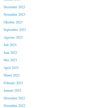
Desember 2023
November 2023
Oktober 2023
September 2023
Agustus 2023
Juli 2023
Juni 2023
Mei 2023
April 2023
Maret 2023
Februari 2023
Januari 2023
Desember 2022
November 2022