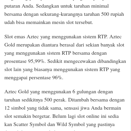
putaran Anda. Sedangkan untuk taruhan minimal
bersama dengan sekurang-kurangnya taruhan 500 rupiah
udah bisa memainkan mesin slot tersebut.
Slot emas Aztec yang menggunakan sistem RTP. Aztec
Gold merupakan diantara berasal dari sekian banyak slot
yang menggunakan sistem RTP bersama dengan
prosentase 95,99%. Sedikit mengecewakan dibandingkan
slot lain yang biasanya menggunakan sistem RTP yang
menggapai persentase 96%.
Aztec Gold yang menggunakan 6 gulungan dengan
taruhan sedikitnya 500 perak. Ditambah bersama dengan
12 simbol yang tidak sama, sensasi jiwa Anda bermain
slot semakin bergetar. Belum lagi slot online ini sedia
kan Scatter Symbol dan Wild Symbol yang pastinya