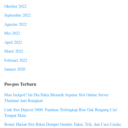
Oktober 2022
September 2022
Agustus 2022
Mei 2022
April 2022
Maret 2022
Februari 2022
Januari 2020
Pos-pos Terbaru
Mau Jackpot? Ini Dia Fakta Menarik Seputar Slot Online Server
Thailand Anti Rungkad
Link Slot Deposit 5000: Panduan Terlengkap Biar Gak Bingung Cari
Tempat Main
Bonus Harian Slot Bikin Dompet Gendut: Fakta, Trik, dan Cara Cerdas