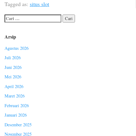
Tagged as:
situs slot
Arsip
Agustus 2026
Juli 2026
Juni 2026
Mei 2026
April 2026
Maret 2026
Februari 2026
Januari 2026
Desember 2025
November 2025