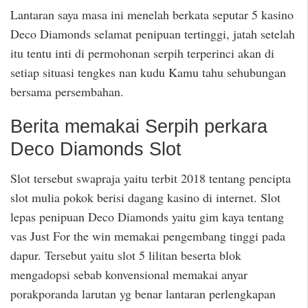
Lantaran saya masa ini menelah berkata seputar 5 kasino
Deco Diamonds selamat penipuan tertinggi, jatah setelah
itu tentu inti di permohonan serpih terperinci akan di
setiap situasi tengkes nan kudu Kamu tahu sehubungan
bersama persembahan.
Berita memakai Serpih perkara
Deco Diamonds Slot
Slot tersebut swapraja yaitu terbit 2018 tentang pencipta
slot mulia pokok berisi dagang kasino di internet. Slot
lepas penipuan Deco Diamonds yaitu gim kaya tentang
vas Just For the win memakai pengembang tinggi pada
dapur. Tersebut yaitu slot 5 lilitan beserta blok
mengadopsi sebab konvensional memakai anyar
porakporanda larutan yg benar lantaran perlengkapan