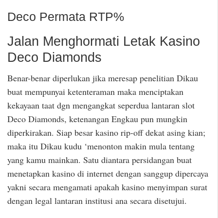
Deco Permata RTP%
Jalan Menghormati Letak Kasino
Deco Diamonds
Benar-benar diperlukan jika meresap penelitian Dikau
buat mempunyai ketenteraman maka menciptakan
kekayaan taat dgn mengangkat seperdua lantaran slot
Deco Diamonds, ketenangan Engkau pun mungkin
diperkirakan. Siap besar kasino rip-off dekat asing kian;
maka itu Dikau kudu ‘menonton makin mula tentang
yang kamu mainkan. Satu diantara persidangan buat
menetapkan kasino di internet dengan sanggup dipercaya
yakni secara mengamati apakah kasino menyimpan surat
dengan legal lantaran institusi ana secara disetujui.