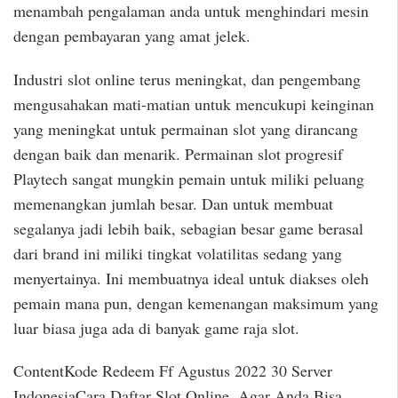
menambah pengalaman anda untuk menghindari mesin
dengan pembayaran yang amat jelek.
Industri slot online terus meningkat, dan pengembang
mengusahakan mati-matian untuk mencukupi keinginan
yang meningkat untuk permainan slot yang dirancang
dengan baik dan menarik. Permainan slot progresif
Playtech sangat mungkin pemain untuk miliki peluang
memenangkan jumlah besar. Dan untuk membuat
segalanya jadi lebih baik, sebagian besar game berasal
dari brand ini miliki tingkat volatilitas sedang yang
menyertainya. Ini membuatnya ideal untuk diakses oleh
pemain mana pun, dengan kemenangan maksimum yang
luar biasa juga ada di banyak game raja slot.
ContentKode Redeem Ff Agustus 2022 30 Server
IndonesiaCara Daftar Slot Online, Agar Anda Bisa