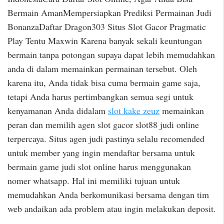
Bermain AmanMempersiapkan Prediksi Permainan Judi
BonanzaDaftar Dragon303 Situs Slot Gacor Pragmatic
Play Tentu Maxwin Karena banyak sekali keuntungan
bermain tanpa potongan supaya dapat lebih memudahkan
anda di dalam memainkan permainan tersebut. Oleh
karena itu, Anda tidak bisa cuma bermain game saja,
tetapi Anda harus pertimbangkan semua segi untuk
kenyamanan Anda didalam
slot kake zeuz
memainkan
peran dan memilih agen slot gacor slot88 judi online
terpercaya. Situs agen judi pastinya selalu recomended
untuk member yang ingin mendaftar bersama untuk
bermain game judi slot online harus menggunakan
nomer whatsapp. Hal ini memiliki tujuan untuk
memudahkan Anda berkomunikasi bersama dengan tim
web andaikan ada problem atau ingin melakukan deposit.