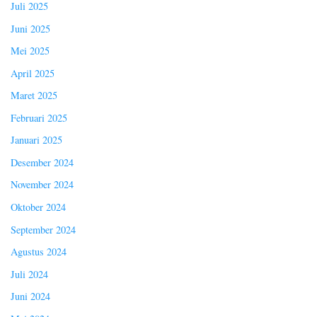
Juli 2025
Juni 2025
Mei 2025
April 2025
Maret 2025
Februari 2025
Januari 2025
Desember 2024
November 2024
Oktober 2024
September 2024
Agustus 2024
Juli 2024
Juni 2024