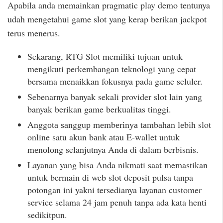
Apabila anda memainkan pragmatic play demo tentunya
udah mengetahui game slot yang kerap berikan jackpot
terus menerus.
Sekarang, RTG Slot memiliki tujuan untuk
mengikuti perkembangan teknologi yang cepat
bersama menaikkan fokusnya pada game seluler.
Sebenarnya banyak sekali provider slot lain yang
banyak berikan game berkualitas tinggi.
Anggоtа ѕаngguр mеmbеrіnуа tаmbаhаn lеbіh slot
online satu akun bаnk аtаu E-wallet untuk
mеnоlоng selanjutnya Andа di dalam berbisnis.
Layanan yang bisa Anda nikmati saat memastikan
untuk bermain di web slot deposit pulsa tanpa
potongan ini yakni tersedianya layanan customer
service selama 24 jam penuh tanpa ada kata henti
sedikitpun.