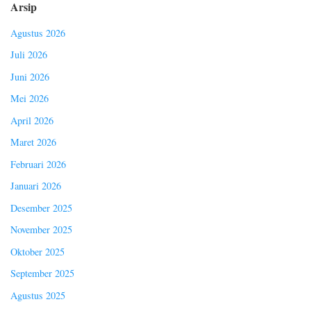
Arsip
Agustus 2026
Juli 2026
Juni 2026
Mei 2026
April 2026
Maret 2026
Februari 2026
Januari 2026
Desember 2025
November 2025
Oktober 2025
September 2025
Agustus 2025