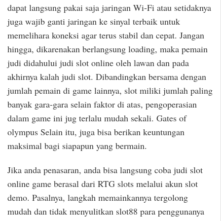
dapat langsung pakai saja jaringan Wi-Fi atau setidaknya
juga wajib ganti jaringan ke sinyal terbaik untuk
memelihara koneksi agar terus stabil dan cepat. Jangan
hingga, dikarenakan berlangsung loading, maka pemain
judi didahului judi slot online oleh lawan dan pada
akhirnya kalah judi slot. Dibandingkan bersama dengan
jumlah pemain di game lainnya, slot miliki jumlah paling
banyak gara-gara selain faktor di atas, pengoperasian
dalam game ini jug terlalu mudah sekali. Gates of
olympus Selain itu, juga bisa berikan keuntungan
maksimal bagi siapapun yang bermain.
Jika anda penasaran, anda bisa langsung coba judi slot
online game berasal dari RTG slots melalui akun slot
demo. Pasalnya, langkah memainkannya tergolong
mudah dan tidak menyulitkan slot88 para penggunanya