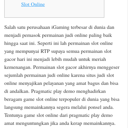
Slot Online
Salah satu perusahaan iGaming terbesar di dunia dan
menjadi pemasok permainan judi online paling baik
hingga saat ini. Seperti ini lah permainan slot online
yang mempunyai RTP supaya semua permainan slot
gacor hari ini menjadi lebih mudah untuk meriah
kemenangan. Permainan slot gacor akhirnya menggeser
sejumlah permainan judi online karena situs judi slot
online menyajikan pelayanan yang amat bagus dan bisa
di andalkan. Pragmatic play demo menghadirkan
beragam game slot online terpopuler di dunia yang bisa
langsung memainkannya segera melalui ponsel anda.
Tentunya game slot online dari pragmatic play demo
amat menguntungkan jika anda kerap memainkannya.