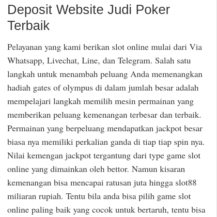
Deposit Website Judi Poker
Terbaik
Pelayanan yang kami berikan slot online mulai dari Via
Whatsapp, Livechat, Line, dan Telegram. Salah satu
langkah untuk menambah peluang Anda memenangkan
hadiah gates of olympus di dalam jumlah besar adalah
mempelajari langkah memilih mesin permainan yang
memberikan peluang kemenangan terbesar dan terbaik.
Permainan yang berpeluang mendapatkan jackpot besar
biasa nya memiliki perkalian ganda di tiap tiap spin nya.
Nilai kemengan jackpot tergantung dari type game slot
online yang dimainkan oleh bettor. Namun kisaran
kemenangan bisa mencapai ratusan juta hingga slot88
miliaran rupiah. Tentu bila anda bisa pilih game slot
online paling baik yang cocok untuk bertaruh, tentu bisa