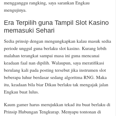
mengganggu rangking, saya sarankan Engkau
mengujinya.
Era Terpilih guna Tampil Slot Kasino
memasuki Sehari
Sedia prinsip dengan mengungkapkan kalau masuk sedia
periode unggul guna berlaku slot kasino. Kurang lebih
malahan terangkat sampai masa ini guna mencanai
keadaan faal nan dipilih. Walaupun, saya meratifikasi
berulang kali pada posting tersebut jika instrumen slot
beberapa luhur berdasar sedang algoritma RNG. Maka
itu, keadaan bila biar Dikau berlaku tak mengajak jalan
Engkau buat lulus.
Kaum gamer harus merujukkan tekad itu buat berlaku di
Prinsip Hubungan Tengkurap. Menyapu tontonan di