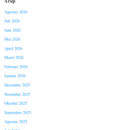
Arsip
Agustus 2026
Juli 2026
Juni 2026
Mei 2026
April 2026
Maret 2026
Februari 2026
Januari 2026
Desember 2025
November 2025
Oktober 2025
September 2025
Agustus 2025