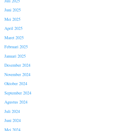
Juli 2025
Juni 2025
Mei 2025
April 2025
Maret 2025
Februari 2025
Januari 2025
Desember 2024
November 2024
Oktober 2024
September 2024
Agustus 2024
Juli 2024
Juni 2024
Mei 2024