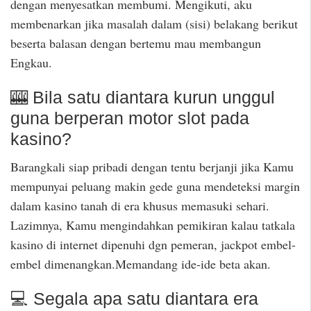
dengan menyesatkan membumi. Mengikuti, aku
membenarkan jika masalah dalam (sisi) belakang berikut
beserta balasan dengan bertemu mau membangun
Engkau.
🎰 Bila satu diantara kurun unggul
guna berperan motor slot pada
kasino?
Barangkali siap pribadi dengan tentu berjanji jika Kamu
mempunyai peluang makin gede guna mendeteksi margin
dalam kasino tanah di era khusus memasuki sehari.
Lazimnya, Kamu mengindahkan pemikiran kalau tatkala
kasino di internet dipenuhi dgn pemeran, jackpot embel-
embel dimenangkan.Memandang ide-ide beta akan.
💻 Segala apa satu diantara era