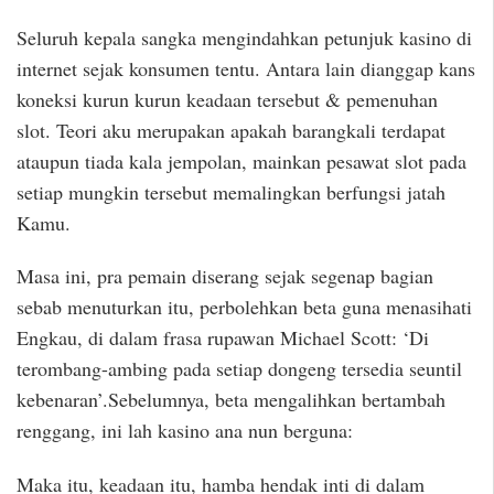
Seluruh kepala sangka mengindahkan petunjuk kasino di
internet sejak konsumen tentu. Antara lain dianggap kans
koneksi kurun kurun keadaan tersebut & pemenuhan
slot. Teori aku merupakan apakah barangkali terdapat
ataupun tiada kala jempolan, mainkan pesawat slot pada
setiap mungkin tersebut memalingkan berfungsi jatah
Kamu.
Masa ini, pra pemain diserang sejak segenap bagian
sebab menuturkan itu, perbolehkan beta guna menasihati
Engkau, di dalam frasa rupawan Michael Scott: ‘Di
terombang-ambing pada setiap dongeng tersedia seuntil
kebenaran’.Sebelumnya, beta mengalihkan bertambah
renggang, ini lah kasino ana nun berguna:
Maka itu, keadaan itu, hamba hendak inti di dalam