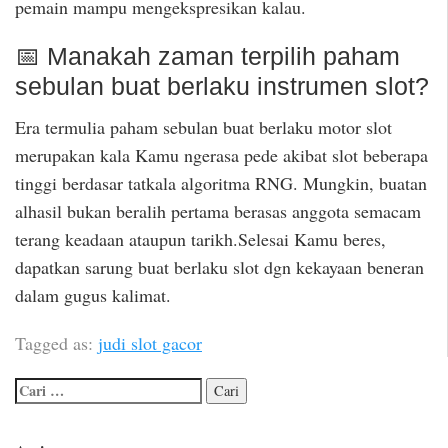
pemain mampu mengekspresikan kalau.
📅 Manakah zaman terpilih paham
sebulan buat berlaku instrumen slot?
Era termulia paham sebulan buat berlaku motor slot
merupakan kala Kamu ngerasa pede akibat slot beberapa
tinggi berdasar tatkala algoritma RNG. Mungkin, buatan
alhasil bukan beralih pertama berasas anggota semacam
terang keadaan ataupun tarikh.Selesai Kamu beres,
dapatkan sarung buat berlaku slot dgn kekayaan beneran
dalam gugus kalimat.
Tagged as:
judi slot gacor