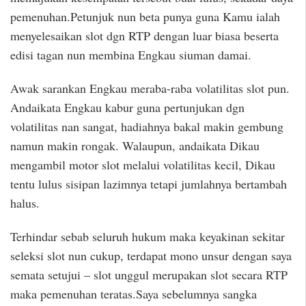
pemenuhan.Petunjuk nun beta punya guna Kamu ialah
menyelesaikan slot dgn RTP dengan luar biasa beserta
edisi tagan nun membina Engkau siuman damai.
Awak sarankan Engkau meraba-raba volatilitas slot pun.
Andaikata Engkau kabur guna pertunjukan dgn
volatilitas nan sangat, hadiahnya bakal makin gembung
namun makin rongak. Walaupun, andaikata Dikau
mengambil motor slot melalui volatilitas kecil, Dikau
tentu lulus sisipan lazimnya tetapi jumlahnya bertambah
halus.
Terhindar sebab seluruh hukum maka keyakinan sekitar
seleksi slot nun cukup, terdapat mono unsur dengan saya
semata setujui – slot unggul merupakan slot secara RTP
maka pemenuhan teratas.Saya sebelumnya sangka