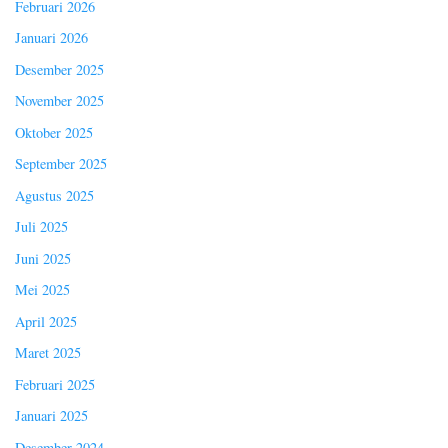
Februari 2026
Januari 2026
Desember 2025
November 2025
Oktober 2025
September 2025
Agustus 2025
Juli 2025
Juni 2025
Mei 2025
April 2025
Maret 2025
Februari 2025
Januari 2025
Desember 2024