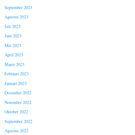
September 2023
Agustus 2023
Juli 2023
Juni 2023
Mei 2023
April 2023
Maret 2023
Februari 2023
Januari 2023
Desember 2022
November 2022
Oktober 2022
September 2022
Agustus 2022