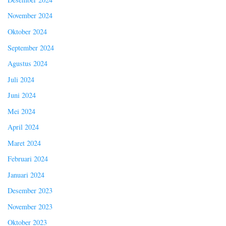
November 2024
Oktober 2024
September 2024
Agustus 2024
Juli 2024
Juni 2024
Mei 2024
April 2024
Maret 2024
Februari 2024
Januari 2024
Desember 2023
November 2023
Oktober 2023