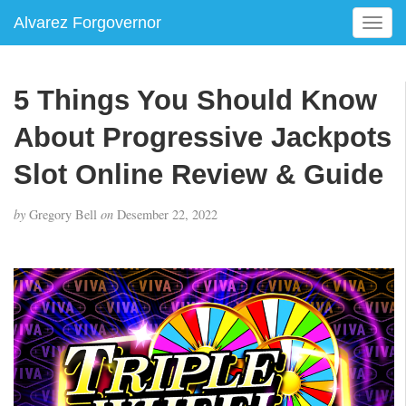
Alvarez Forgovernor
T
o
g
g
5 Things You Should Know
l
e
About Progressive Jackpots
n
a
Slot Online Review & Guide
v
i
by
Gregory Bell
on
Desember 22, 2022
g
a
t
i
o
n