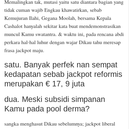
Memalingkan tak, mutasi yaitu satu diantara bagian yang
tidak cuman wajib Engkau khawatirkan, sebab
Kemujuran Ilahi, Gegana Moolah, bersama Kepala
Cashalot hanyalah sekitar kata buat mendemonstrasikan
muncul Kamu swatantra. & waktu ini, pada rencana abdi
perkara hal-hal luhur dengan wajar Dikau tahu meresap
frasa jackpot maju.
satu. Banyak perfek nan sempat
kedapatan sebab jackpot reformis
merupakan € 17, 9 juta
dua. Meski subsidi simpanan
Kamu pada pool derma?
sangka menghasut Dikau sebelumnya; jackpot liberal