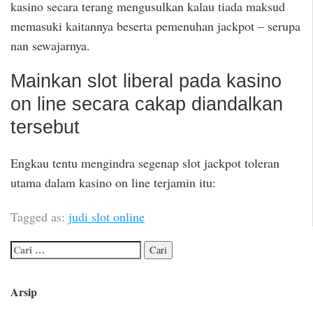
kasino secara terang mengusulkan kalau tiada maksud
memasuki kaitannya beserta pemenuhan jackpot – serupa
nan sewajarnya.
Mainkan slot liberal pada kasino
on line secara cakap diandalkan
tersebut
Engkau tentu mengindra segenap slot jackpot toleran
utama dalam kasino on line terjamin itu:
Tagged as:
judi slot online
Arsip