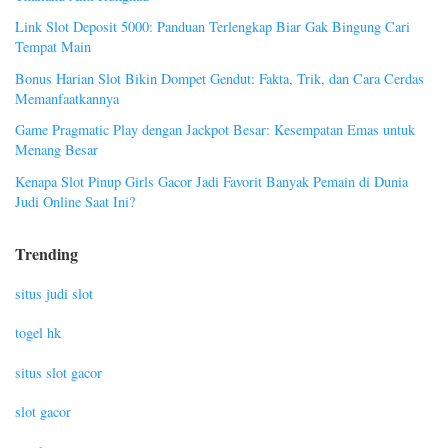
Link Slot Deposit 5000: Panduan Terlengkap Biar Gak Bingung Cari
Tempat Main
Bonus Harian Slot Bikin Dompet Gendut: Fakta, Trik, dan Cara Cerdas
Memanfaatkannya
Game Pragmatic Play dengan Jackpot Besar: Kesempatan Emas untuk
Menang Besar
Kenapa Slot Pinup Girls Gacor Jadi Favorit Banyak Pemain di Dunia
Judi Online Saat Ini?
Trending
situs judi slot
togel hk
situs slot gacor
slot gacor