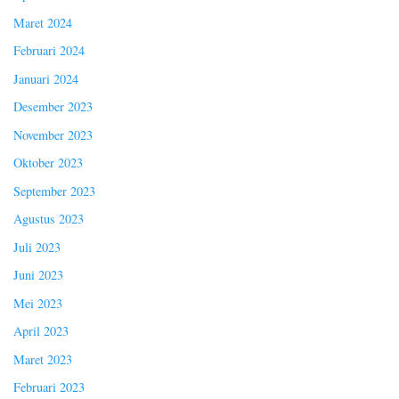
Maret 2024
Februari 2024
Januari 2024
Desember 2023
November 2023
Oktober 2023
September 2023
Agustus 2023
Juli 2023
Juni 2023
Mei 2023
April 2023
Maret 2023
Februari 2023