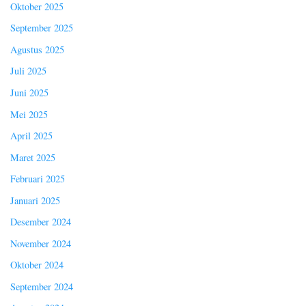
Oktober 2025
September 2025
Agustus 2025
Juli 2025
Juni 2025
Mei 2025
April 2025
Maret 2025
Februari 2025
Januari 2025
Desember 2024
November 2024
Oktober 2024
September 2024