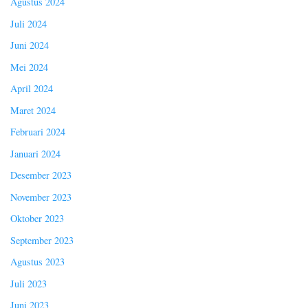
Agustus 2024
Juli 2024
Juni 2024
Mei 2024
April 2024
Maret 2024
Februari 2024
Januari 2024
Desember 2023
November 2023
Oktober 2023
September 2023
Agustus 2023
Juli 2023
Juni 2023