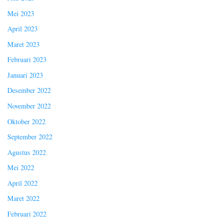
Mei 2023
April 2023
Maret 2023
Februari 2023
Januari 2023
Desember 2022
November 2022
Oktober 2022
September 2022
Agustus 2022
Mei 2022
April 2022
Maret 2022
Februari 2022