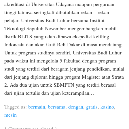
akreditasi di Universitas Udayana maupun perguruan
tinggi lainnya seringkali dibutuhkan rekan – rekan
pelajar. Universitas Budi Luhur bersama Institut
Teknologi Sepuluh November mengembangkan mobil
listrik BLITS yang udah dibawa ekspedisi keliling
Indonesia dan akan ikuti Reli Dakar di masa mendatang.
Untuk program studinya sendiri, Universitas Budi Luhur
pada waktu ini mengelola 5 fakultad dengan program
studi yang terdiri dari beragam jenjang pendidikan, mulai
dari jenjang diploma hingga progam Magister atau Strata
2. Ada dua ujian untuk SBMPTN yang terdiri berasal
dari ujian tertulis dan ujian keterampilan.…
Tagged as:
bermain
,
bersama
,
dengan
,
gratis
,
kasino
,
mesin
{
Comments are closed
}