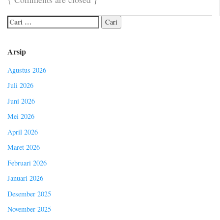
Arsip
Agustus 2026
Juli 2026
Juni 2026
Mei 2026
April 2026
Maret 2026
Februari 2026
Januari 2026
Desember 2025
November 2025