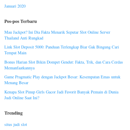
Januari 2020
Pos-pos Terbaru
Mau Jackpot? Ini Dia Fakta Menarik Seputar Slot Online Server
Thailand Anti Rungkad
Link Slot Deposit 5000: Panduan Terlengkap Biar Gak Bingung Cari
Tempat Main
Bonus Harian Slot Bikin Dompet Gendut: Fakta, Trik, dan Cara Cerdas
Memanfaatkannya
Game Pragmatic Play dengan Jackpot Besar: Kesempatan Emas untuk
Menang Besar
Kenapa Slot Pinup Girls Gacor Jadi Favorit Banyak Pemain di Dunia
Judi Online Saat Ini?
Trending
situs judi slot